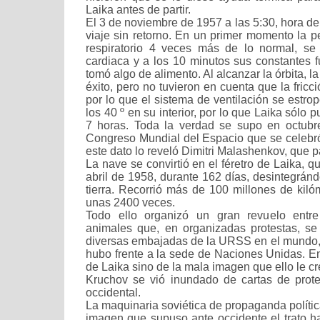
Laika antes de partir.
El 3 de noviembre de 1957 a las 5:30, hora de
viaje sin retorno. En un primer momento la p
respiratorio 4 veces más de lo normal, se 
cardiaca y a los 10 minutos sus constantes f
tomó algo de alimento. Al alcanzar la órbita, 
éxito, pero no tuvieron en cuenta que la fricc
por lo que el sistema de ventilación se estro
los 40 º en su interior, por lo que Laika sólo p
7 horas. Toda la verdad se supo en octubr
Congreso Mundial del Espacio que se celebr
este dato lo reveló Dimitri Malashenkov, que pa
La nave se convirtió en el féretro de Laika, q
abril de 1958, durante 162 días, desintegránd
tierra. Recorrió más de 100 millones de kilóme
unas 2400 veces.
Todo ello organizó un gran revuelo entr
animales que, en organizadas protestas, se
diversas embajadas de la URSS en el mundo, o
hubo frente a la sede de Naciones Unidas. E
de Laika sino de la mala imagen que ello le c
Kruchov se vió inundado de cartas de prot
occidental.
La maquinaria soviética de propaganda política
imagen que supuso ante occidente el trato ha