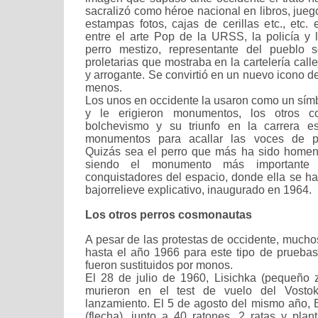
sacralizó como héroe nacional en libros, juego
estampas fotos, cajas de cerillas etc., etc.
entre el arte Pop de la URSS, la policía y 
perro mestizo, representante del pueblo s
proletarias que mostraba en la cartelería callej
y arrogante. Se convirtió en un nuevo icono 
menos.
Los unos en occidente la usaron como un símb
y le erigieron monumentos, los otros 
bolchevismo y su triunfo en la carrera es
monumentos para acallar las voces de pro
Quizás sea el perro que más ha sido homen
siendo el monumento más importante
conquistadores del espacio, donde ella se ha
bajorrelieve explicativo, inaugurado en 1964.
Los otros perros cosmonautas
A pesar de las protestas de occidente, mucho
hasta el año 1966 para este tipo de prueba
fueron sustituidos por monos.
El 28 de julio de 1960, Lisichka (pequeño z
murieron en el test de vuelo del Vosto
lanzamiento. El 5 de agosto del mismo año, Be
(flecha), junto a 40 ratones, 2 ratas y plan