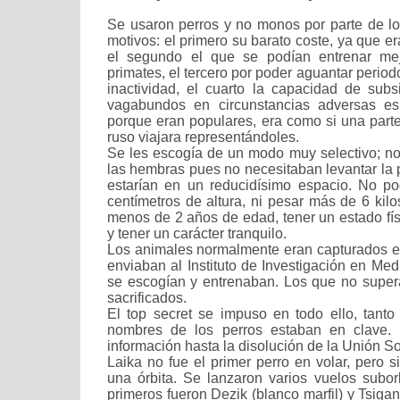
Se usaron perros y no monos por parte de los
motivos: el primero su barato coste, ya que er
el segundo el que se podían entrenar mej
primates, el tercero por poder aguantar peri
inactividad, el cuarto la capacidad de subs
vagabundos en circunstancias adversas es 
porque eran populares, era como si una parte
ruso viajara representándoles.
Se les escogía de un modo muy selectivo; n
las hembras pues no necesitaban levantar la 
estarían en un reducidísimo espacio. No p
centímetros de altura, ni pesar más de 6 kilo
menos de 2 años de edad, tener un estado fís
y tener un carácter tranquilo.
Los animales normalmente eran capturados e
enviaban al Instituto de Investigación en Medi
se escogían y entrenaban. Los que no super
sacrificados.
El top secret se impuso en todo ello, tanto
nombres de los perros estaban en clave.
información hasta la disolución de la Unión So
Laika no fue el primer perro en volar, pero si
una órbita. Se lanzaron varios vuelos suborb
primeros fueron Dezik (blanco marfil) y Tsigan