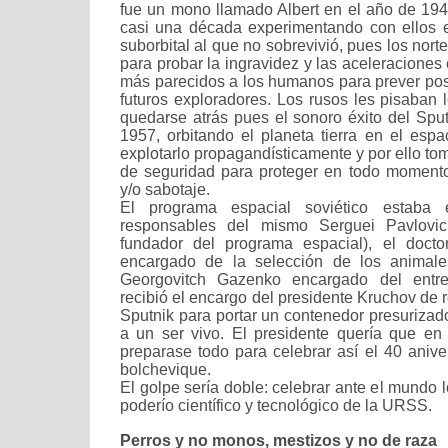
fue un mono llamado Albert en el año de 19
casi una década experimentando con ellos e
suborbital al que no sobrevivió, pues los nor
para probar la ingravidez y las aceleraciones 
más parecidos a los humanos para prever posi
futuros exploradores. Los rusos les pisaban 
quedarse atrás pues el sonoro éxito del Sput
1957, orbitando el planeta tierra en el espa
explotarlo propagandísticamente y por ello t
de seguridad para proteger en todo momento
y/o sabotaje.
El programa espacial soviético estaba 
responsables del mismo Serguei Pavlovich
fundador del programa espacial), el docto
encargado de la selección de los animales
Georgovitch Gazenko encargado del entre
recibió el encargo del presidente Kruchov de 
Sputnik para portar un contenedor presurizad
a un ser vivo. El presidente quería que 
preparase todo para celebrar así el 40 anive
bolchevique.
El golpe sería doble: celebrar ante el mundo l
poderío científico y tecnológico de la URSS.
Perros y no monos, mestizos y no de raza