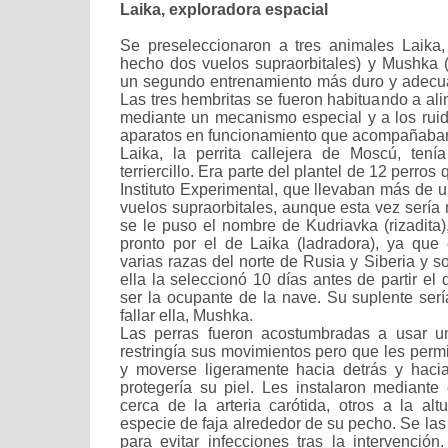
Laika, exploradora espacial
Se preseleccionaron a tres animales Laika,
hecho dos vuelos supraorbitales) y Mushka (
un segundo entrenamiento más duro y adecua
Las tres hembritas se fueron habituando a al
mediante un mecanismo especial y a los ruid
aparatos en funcionamiento que acompañaban
Laika, la perrita callejera de Moscú, tení
terriercillo. Era parte del plantel de 12 perros
Instituto Experimental, que llevaban más de 
vuelos supraorbitales, aunque esta vez sería 
se le puso el nombre de Kudriavka (rizadita
pronto por el de Laika (ladradora), ya que
varias razas del norte de Rusia y Siberia y s
ella la seleccionó 10 días antes de partir el
ser la ocupante de la nave. Su suplente serí
fallar ella, Mushka.
Las perras fueron acostumbradas a usar u
restringía sus movimientos pero que les permi
y moverse ligeramente hacia detrás y hac
protegería su piel. Les instalaron mediante
cerca de la arteria carótida, otros a la al
especie de faja alrededor de su pecho. Se la
para evitar infecciones tras la intervenció