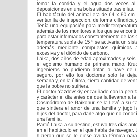
tomar la comida y el agua dos veces al 
deposiciones en una bolsa situada tras ellas.
El habitáculo del animal era de 64 x 80 cm 
ventanilla de inspección, de forma cilíndrica 
Tenía una equipación para medir temperatur
además de los monitores a los que se encontr
para estar informados constantemente de las co
temperatura subía de 15 º se activaría un sis
además mediante compuestos químicos 
excesiva y el dióxido de carbono.
Laika, dos años de edad aproximados y seis 
el egoísmo humano de primera mano. Kruch
ingenieros no pudieron dotar la nave de 
seguro, por ello los doctores solo le de
semana y, en la última, cierta cantidad de ven
que la pobre no sufriera.
El doctor Yazdovskiy encariñado con la perr
y carácter el día antes de que la llevaran a l
Cosmódromo de Baikonur, se la llevó a su c
que sintiera el amor de una familia y jugó l
hijos del doctor, para darle algo que no conocí
una familia.
Partió Laika a su destino, estuvo tres días an
en el habitáculo en el que había de navegar.
hicieron que se le diese ayuda térmica par