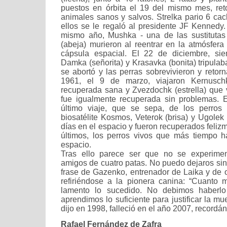
puestos en órbita el 19 del mismo mes, ret
animales sanos y salvos. Strelka pario 6 ca
ellos se le regaló al presidente JF Kennedy.
mismo año, Mushka - una de las sustitutas
(abeja) murieron al reentrar en la atmósfera t
cápsula espacial. El 22 de diciembre, si
Damka (señorita) y Krasavka (bonita) tripulab
se abortó y las perras sobrevivieron y retor
1961, el 9 de marzo, viajaron Kernuschk
recuperada sana y Zvezdochk (estrella) que 
fue igualmente recuperada sin problemas. 
último viaje, que se sepa, de los perros
biosatélite Kosmos, Veterok (brisa) y Ugolek
días en el espacio y fueron recuperados feliz
últimos, los perros vivos que más tiempo 
espacio.
Tras ello parece ser que no se experime
amigos de cuatro patas. No puedo dejaros sin 
frase de Gazenko, entrenador de Laika y de o
refiriéndose a la pionera canina: “Cuanto
lamento lo sucedido. No debimos haberl
aprendimos lo suficiente para justificar la mue
dijo en 1998, falleció en el año 2007, recordá
Rafael Fernández de Zafra