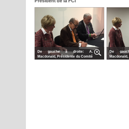
Président de la FCI
De gauche à droite: A.
De gauc
Macdonald, Présidente du Comité
Macdonald,
des juges du KC, R. de Santiago,
des juges
Président de la FCI, S. Luxmoore,
Président 
Président du KC
Président 